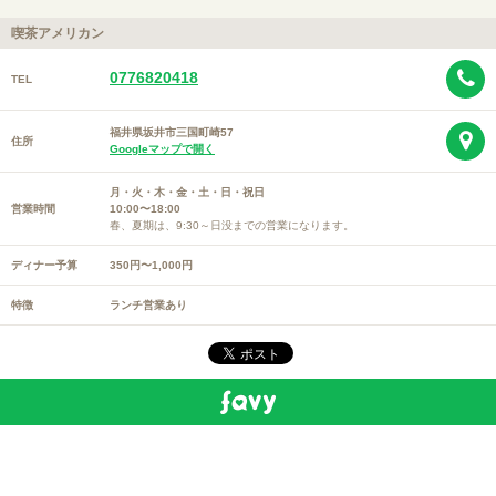
喫茶アメリカン
0776820418
TEL
福井県坂井市三国町崎57
住所
Googleマップで開く
月・火・木・金・土・日・祝日
営業時間
10:00〜18:00
春、夏期は、9:30～日没までの営業になります。
ディナー予算
350円〜1,000円
特徴
ランチ営業あり